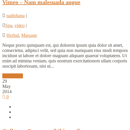
Vimeo – Nam malesuada augue
nadishana
|
Spa
,
video
|
Herbal
,
Massage
Neque porro quisquam est, qui dolorem ipsum quia dolor sit amet,
consectetur, adipisci velit, sed quia non numquam eius modi tempora
incidunt ut labore et dolore magnam aliquam quaerat voluptatem. Ut
enim ad minima veniam, quis nostrum exercitationem ullam corporis
suscipit laboriosam, nisi ut...
Read More
29
May
2014
0