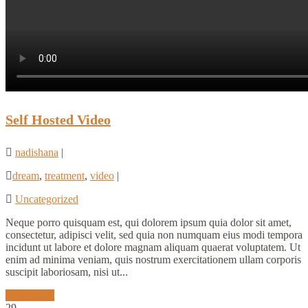
Self Hosted Video
nadishana
|
dream
,
treatment
,
video
|
Uncategorized
Neque porro quisquam est, qui dolorem ipsum quia dolor sit amet,
consectetur, adipisci velit, sed quia non numquam eius modi tempora
incidunt ut labore et dolore magnam aliquam quaerat voluptatem. Ut
enim ad minima veniam, quis nostrum exercitationem ullam corporis
suscipit laboriosam, nisi ut...
Read More
29