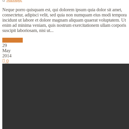
Neque porro quisquam est, qui dolorem ipsum quia dolor sit amet,
consectetur, adipisci velit, sed quia non numquam eius modi tempora
incidunt ut labore et dolore magnam aliquam quaerat voluptatem. Ut
enim ad minima veniam, quis nostrum exercitationem ullam corporis
suscipit laboriosam, nisi ut...
Read More
29
May
2014
0