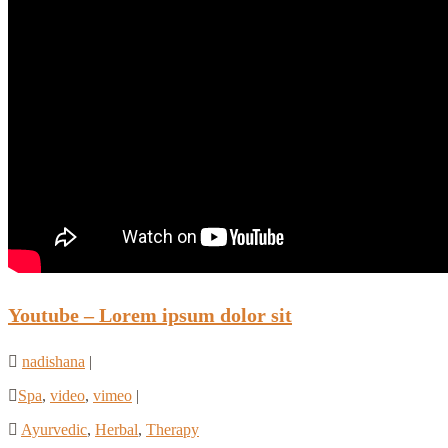
Youtube – Lorem ipsum dolor sit
nadishana
|
Spa
,
video
,
vimeo
|
Ayurvedic
,
Herbal
,
Therapy