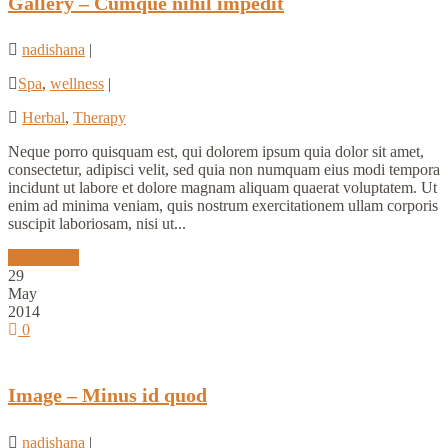
Gallery – Cumque nihil impedit
nadishana
|
Spa
,
wellness
|
Herbal
,
Therapy
Neque porro quisquam est, qui dolorem ipsum quia dolor sit amet,
consectetur, adipisci velit, sed quia non numquam eius modi tempora
incidunt ut labore et dolore magnam aliquam quaerat voluptatem. Ut
enim ad minima veniam, quis nostrum exercitationem ullam corporis
suscipit laboriosam, nisi ut...
Read More
29
May
2014
0
Image – Minus id quod
nadishana
|