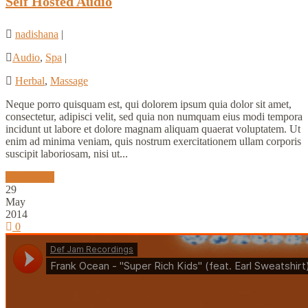
Self Hosted Audio
nadishana
|
Audio
,
Spa
|
Herbal
,
Massage
Neque porro quisquam est, qui dolorem ipsum quia dolor sit amet,
consectetur, adipisci velit, sed quia non numquam eius modi tempora
incidunt ut labore et dolore magnam aliquam quaerat voluptatem. Ut
enim ad minima veniam, quis nostrum exercitationem ullam corporis
suscipit laboriosam, nisi ut...
Read More
29
May
2014
0