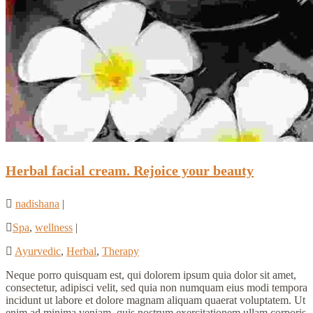
Herbal facial cream. Rejoice your beauty
nadishana
|
Spa
,
wellness
|
Ayurvedic
,
Herbal
,
Therapy
Neque porro quisquam est, qui dolorem ipsum quia dolor sit amet,
consectetur, adipisci velit, sed quia non numquam eius modi tempora
incidunt ut labore et dolore magnam aliquam quaerat voluptatem. Ut
enim ad minima veniam, quis nostrum exercitationem ullam corporis