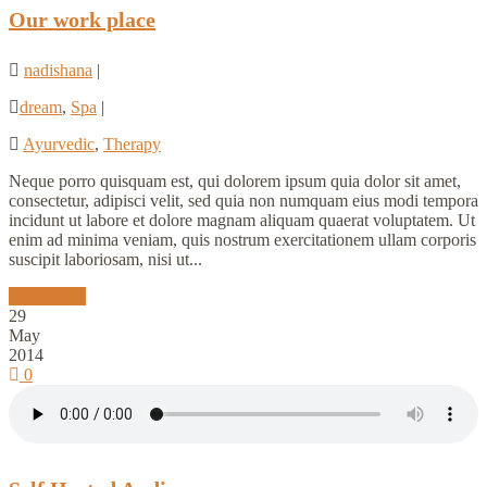
Our work place
nadishana
|
dream
,
Spa
|
Ayurvedic
,
Therapy
Neque porro quisquam est, qui dolorem ipsum quia dolor sit amet,
consectetur, adipisci velit, sed quia non numquam eius modi tempora
incidunt ut labore et dolore magnam aliquam quaerat voluptatem. Ut
enim ad minima veniam, quis nostrum exercitationem ullam corporis
suscipit laboriosam, nisi ut...
Read More
29
May
2014
0