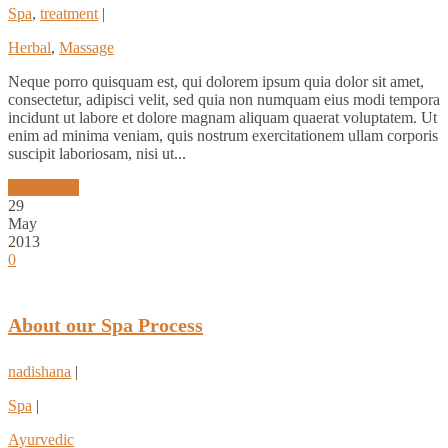
Spa
,
treatment
|
Herbal
,
Massage
Neque porro quisquam est, qui dolorem ipsum quia dolor sit amet,
consectetur, adipisci velit, sed quia non numquam eius modi tempora
incidunt ut labore et dolore magnam aliquam quaerat voluptatem. Ut
enim ad minima veniam, quis nostrum exercitationem ullam corporis
suscipit laboriosam, nisi ut...
Read More
29
May
2013
0
About our Spa Process
nadishana
|
Spa
|
Ayurvedic