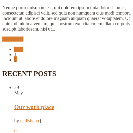
Neque porro quisquam est, qui dolorem ipsum quia dolor sit amet,
consectetur, adipisci velit, sed quia non numquam eius modi tempora
incidunt ut labore et dolore magnam aliquam quaerat voluptatem. Ut
enim ad minima veniam, quis nostrum exercitationem ullam corporis
suscipit laboriosam, nisi ut...
Read More
Prev
1
2
RECENT POSTS
29
May
Our work place
by
nadishana
|
0