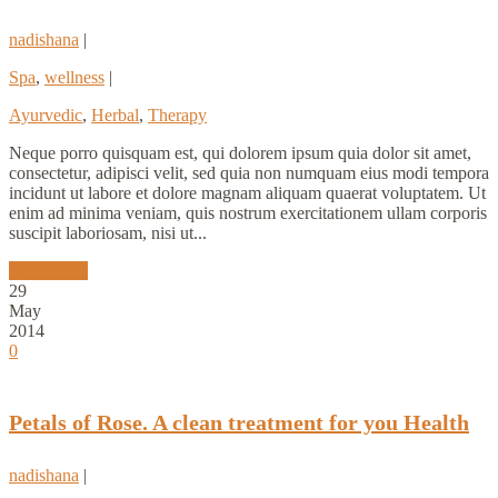
nadishana
|
Spa
,
wellness
|
Ayurvedic
,
Herbal
,
Therapy
Neque porro quisquam est, qui dolorem ipsum quia dolor sit amet,
consectetur, adipisci velit, sed quia non numquam eius modi tempora
incidunt ut labore et dolore magnam aliquam quaerat voluptatem. Ut
enim ad minima veniam, quis nostrum exercitationem ullam corporis
suscipit laboriosam, nisi ut...
Read More
29
May
2014
0
Petals of Rose. A clean treatment for you Health
nadishana
|