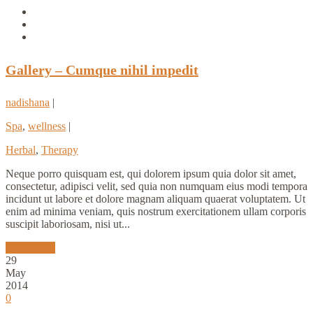
Gallery – Cumque nihil impedit
nadishana
|
Spa
,
wellness
|
Herbal
,
Therapy
Neque porro quisquam est, qui dolorem ipsum quia dolor sit amet,
consectetur, adipisci velit, sed quia non numquam eius modi tempora
incidunt ut labore et dolore magnam aliquam quaerat voluptatem. Ut
enim ad minima veniam, quis nostrum exercitationem ullam corporis
suscipit laboriosam, nisi ut...
Read More
29
May
2014
0