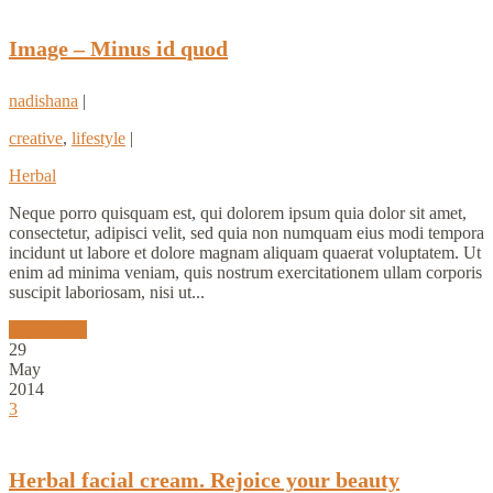
Image – Minus id quod
nadishana
|
creative
,
lifestyle
|
Herbal
Neque porro quisquam est, qui dolorem ipsum quia dolor sit amet,
consectetur, adipisci velit, sed quia non numquam eius modi tempora
incidunt ut labore et dolore magnam aliquam quaerat voluptatem. Ut
enim ad minima veniam, quis nostrum exercitationem ullam corporis
suscipit laboriosam, nisi ut...
Read More
29
May
2014
3
Herbal facial cream. Rejoice your beauty